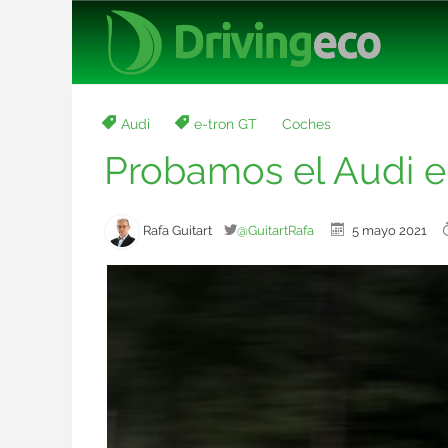
Audi
e-tron GT
Coches
Probamos el Audi e-
Rafa Guitart
@GuitartRafa
5 mayo 2021