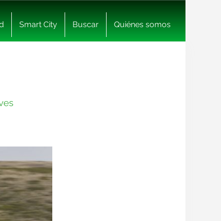
d
Smart City
Buscar
Quiénes somos
aves