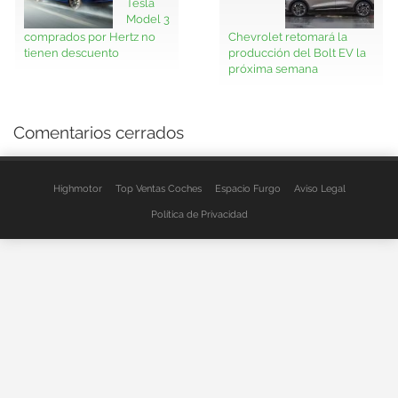
Tesla
Model 3
comprados por Hertz no
Chevrolet retomará la
tienen descuento
producción del Bolt EV la
próxima semana
Comentarios cerrados
Highmotor
Top Ventas Coches
Espacio Furgo
Aviso Legal
Política de Privacidad