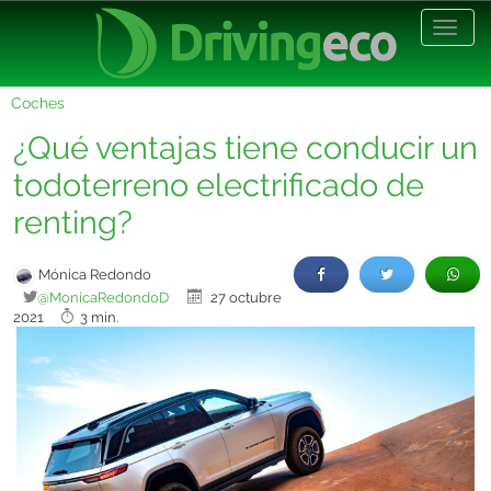
Desp
nave
Coches
¿Qué ventajas tiene conducir un
todoterreno electrificado de
renting?
Mónica Redondo
@MonicaRedondoD
27 octubre
2021
3 min.