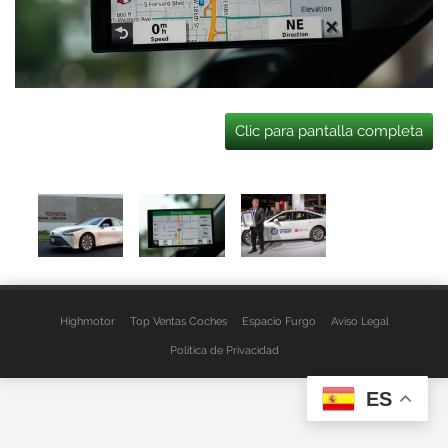
Clic para pantalla completa
Highmotor
Top Ventas Coches
Espacio Furgo
Aviso Legal
Política de Privacidad
ES