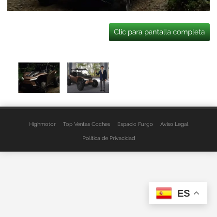
Clic para pantalla completa
Highmotor
Top Ventas Coches
Espacio Furgo
Aviso Legal
Política de Privacidad
ES