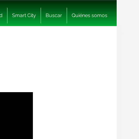
d
Smart City
Buscar
Quiénes somos