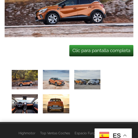
Clic para pantalla completa
Highmotor
Top Ventas Coches
Espacio Furgo
Aviso Legal
ES