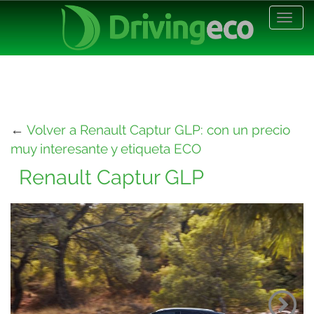
Desp
nave
←
Volver a Renault Captur GLP: con un precio
muy interesante y etiqueta ECO
Renault Captur GLP