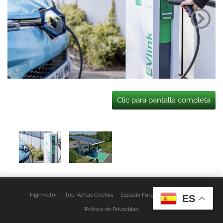
Clic para pantalla completa
Highmotor
Top Ventas Coches
Espacio Furgo
Aviso Legal
ES
Política de Privacidad