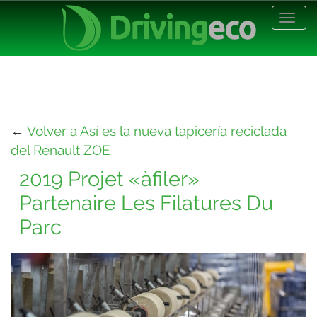
Desp
nave
←
Volver a Así es la nueva tapicería reciclada
del Renault ZOE
2019 Projet «àfiler»
Partenaire Les Filatures Du
Parc