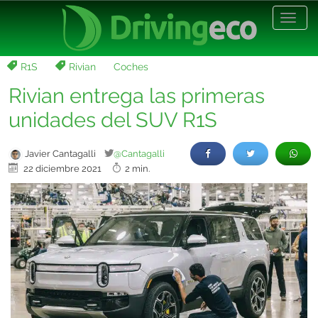
Desp
nave
R1S
Rivian
Coches
Rivian entrega las primeras
unidades del SUV R1S
Javier Cantagalli
@Cantagalli
22 diciembre 2021
2 min.