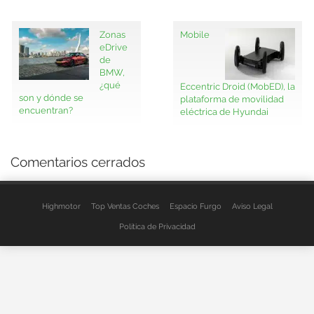
Zonas
Mobile
eDrive
de
BMW,
¿qué
Eccentric Droid (MobED), la
son y dónde se
plataforma de movilidad
encuentran?
eléctrica de Hyundai
Comentarios cerrados
Highmotor
Top Ventas Coches
Espacio Furgo
Aviso Legal
Política de Privacidad