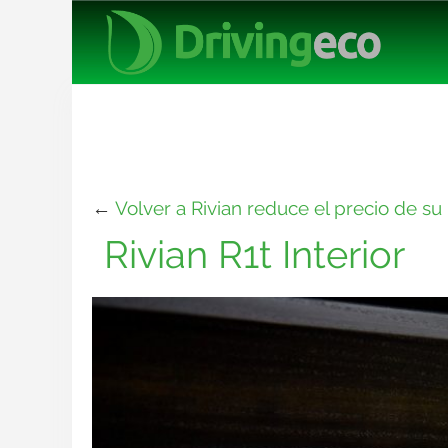
←
Volver a Rivian reduce el precio de su
Rivian R1t Interior