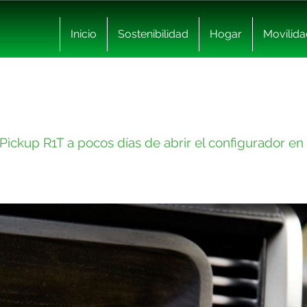
Inicio
Sostenibilidad
Hogar
Movilida
 Pickup R1T a pocos días de abrir el configurador e