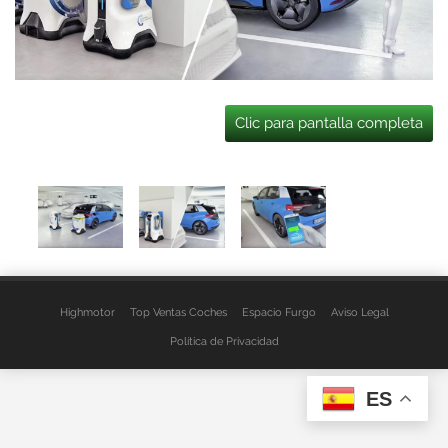
Clic para pantalla completa
Highmotor
Top Ventas Coches
Espacio Furgo
Aviso Legal
Política de Privacidad
ES