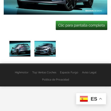
Clic para pantalla completa
Highmotor
Top Ventas Coches
Espacio Furgo
Aviso Legal
Política de Privacidad
ES