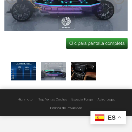
Clic para pantalla completa
Highmotor
Top Ventas Coches
Espacio Furgo
Aviso Legal
Política de Privacidad
ES