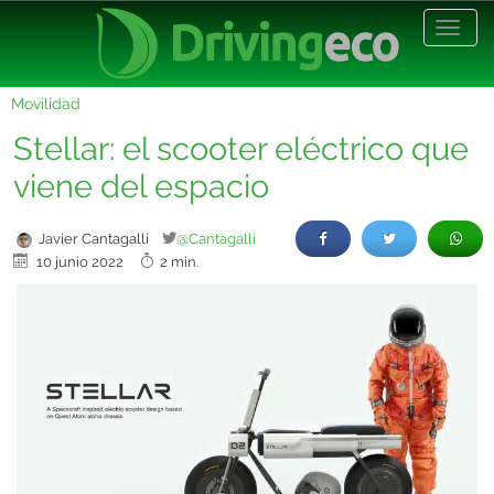
Desp
nave
Movilidad
Stellar: el scooter eléctrico que
viene del espacio
Javier Cantagalli
@Cantagalli
10 junio 2022
2 min.