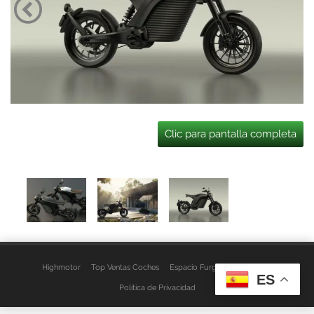
Clic para pantalla completa
Highmotor
Top Ventas Coches
Espacio Furgo
Aviso Legal
ES
Política de Privacidad