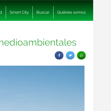
d
Smart City
Buscar
Quiénes somos
s medioambientales