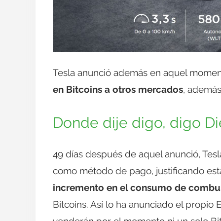
Tesla anunció además en aquel momen
en Bitcoins a otros mercados
, además
Donde dije digo, digo D
49 días después de aquel anunció, Tesla
como método de pago, justificando est
incremento en el consumo de combust
Bitcoins. Así lo ha anunciado el prop
venderán por el momento ni un solo Bit