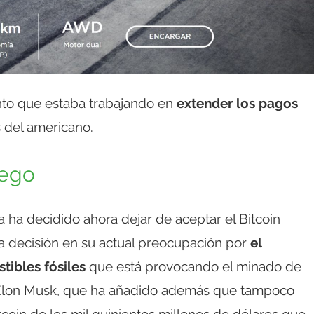
to que estaba trabajando en
extender los pagos
 del americano.
iego
 ha decidido ahora dejar de aceptar el Bitcoin
a decisión en su actual preocupación por
el
ibles fósiles
que está provocando el minado de
io Elon Musk, que ha añadido además que tampoco
coin de los mil quinientos millones de dólares que