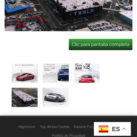
Clic para pantalla completa
Highmotor
Top Ventas Coches
Espacio Furgo
Aviso Legal
ES
Política de Privacidad