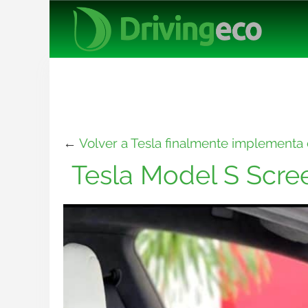
←
Volver a Tesla finalmente implementa 
Tesla Model S Scree