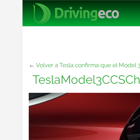
←
Volver a Tesla confirma que el Model
TeslaModel3CCSCh