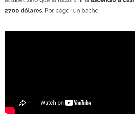
2700 dólares
. Por coger un bache.