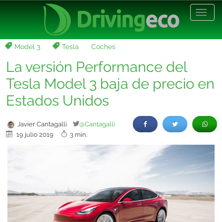
Desp
nave
Model 3
Tesla
Coches
La versión Performance del
Tesla Model 3 baja de precio en
Estados Unidos
Javier Cantagalli
@Cantagalli
19 julio 2019
3 min.