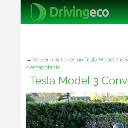
←
Volver a Si tienes un Tesla Model 3 o
descapotable
Tesla Model 3 Conve