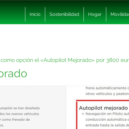
Inicio
Sostenibilidad
Hogar
Movilida
a como opción el «Autopilot Mejorado» por 3800 eu
jorado