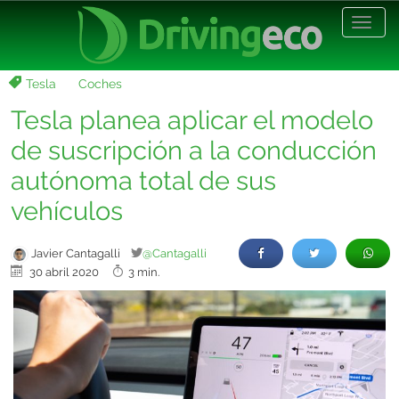
Desp
nave
Tesla
Coches
Tesla planea aplicar el modelo
de suscripción a la conducción
autónoma total de sus
vehículos
Javier Cantagalli
@Cantagalli
30 abril 2020
3 min.