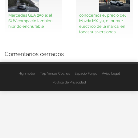
Mercedes GLA 250 e: el
conocemos el precio del
SUV compacto también
Mazda MX-30, el primer
híbrido enchufable
eléctrico de la marca, en
todas sus versiones
Comentarios cerrados
Highmotor
Top Ventas Coches
Espacio Furgo
Aviso Legal
Política de Privacidad