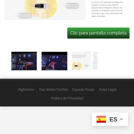
Clic para pantalla completa
Highmotor
Top Ventas Coches
Espacio Furgo
Aviso Legal
Política de Privacidad
ES