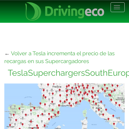
Desp
nave
←
Volver a Tesla incrementa el precio de las
recargas en sus Supercargadores
TeslaSuperchargersSouthEuro