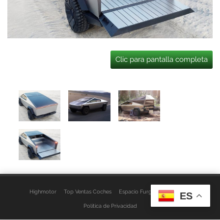
Clic para pantalla completa
Highmotor
Top Ventas Coches
Espacio Furgo
Aviso Legal
ES
Política de Privacidad