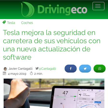
Desp
nave
Tesla
Coches
Tesla mejora la seguridad en
carretera de sus vehículos con
una nueva actualización de
software
Javier Cantagalli
@Cantagalli
4 mayo 2019
2 min.