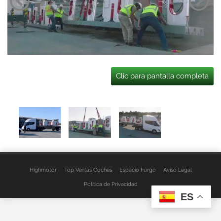
Clic para pantalla completa
Highmotor
Top Ventas Coches
Espacio Furgo
Aviso Legal
Política de Privacidad
ES