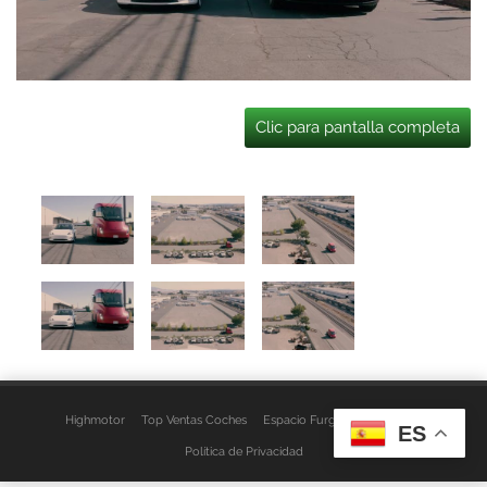
Clic para pantalla completa
Highmotor
Top Ventas Coches
Espacio Furgo
Aviso Legal
ES
Política de Privacidad