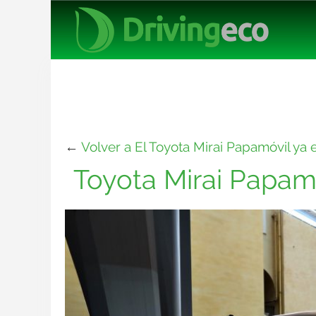
←
Volver a El Toyota Mirai Papamóvil ya
Toyota Mirai Papam