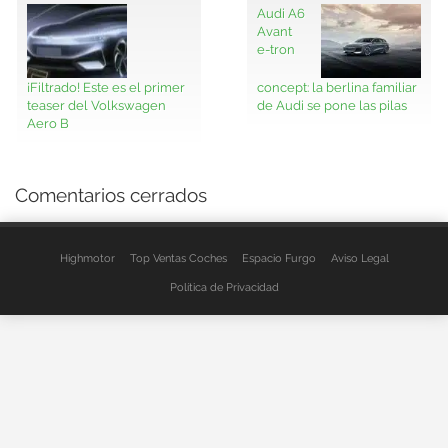
Audi A6
Avant
e-tron
¡Filtrado! Este es el primer
concept: la berlina familiar
teaser del Volkswagen
de Audi se pone las pilas
Aero B
Comentarios cerrados
Highmotor
Top Ventas Coches
Espacio Furgo
Aviso Legal
Política de Privacidad