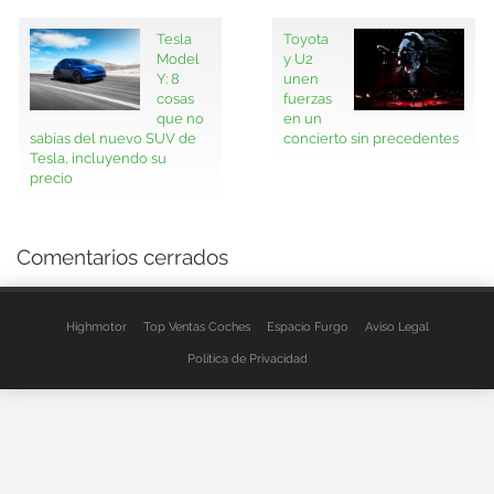
Tesla
Toyota
Model
y U2
Y: 8
unen
cosas
fuerzas
que no
en un
sabías del nuevo SUV de
concierto sin precedentes
Tesla, incluyendo su
precio
Comentarios cerrados
Highmotor
Top Ventas Coches
Espacio Furgo
Aviso Legal
Política de Privacidad