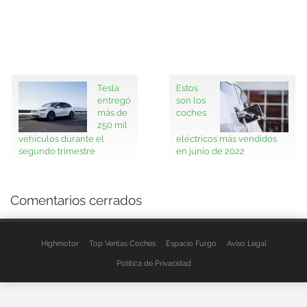
Tesla
Estos
entregó
son los
más de
coches
250 mil
vehículos durante el
eléctricos más vendidos
segundo trimestre
en junio de 2022
Comentarios cerrados
Highmotor
Top Ventas Coches
Espacio Furgo
Aviso Legal
Política de Privacidad