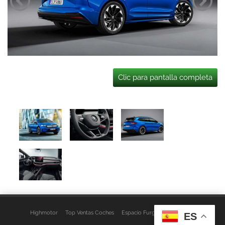
Clic para pantalla completa
Highmotor
Top Ventas Coches
Espacio Furgo
Aviso Legal
ES