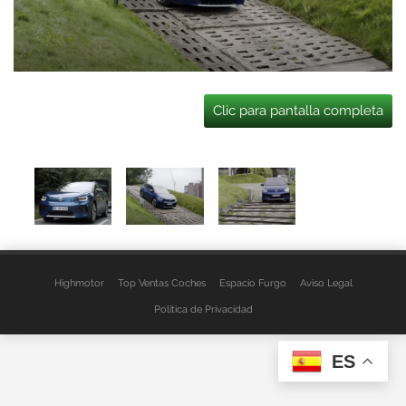
Clic para pantalla completa
Highmotor
Top Ventas Coches
Espacio Furgo
Aviso Legal
Política de Privacidad
ES