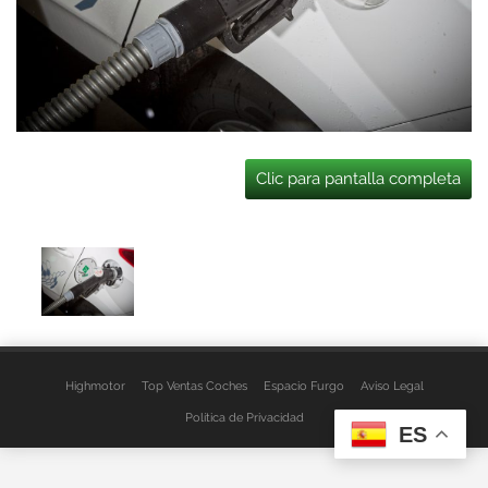
Clic para pantalla completa
Highmotor
Top Ventas Coches
Espacio Furgo
Aviso Legal
Política de Privacidad
ES