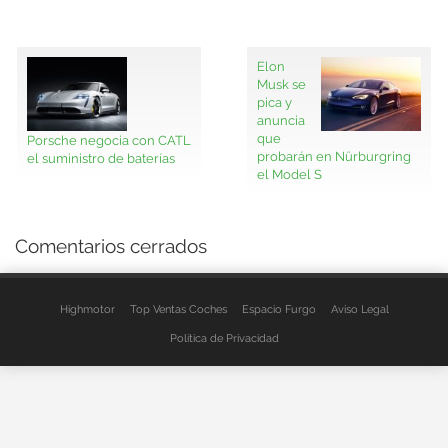
Elon
Musk se
pica y
anuncia
que
Porsche negocia con CATL
probarán en Nürburgring
el suministro de baterías
el Model S
Comentarios cerrados
Highmotor
Top Ventas Coches
Espacio Furgo
Aviso Legal
Política de Privacidad