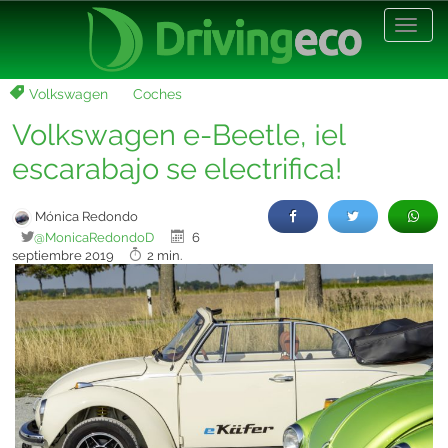
Desp
nave
Volkswagen
Coches
Volkswagen e-Beetle, ¡el
escarabajo se electrifica!
Mónica Redondo
@MonicaRedondoD
6
septiembre 2019
2 min.