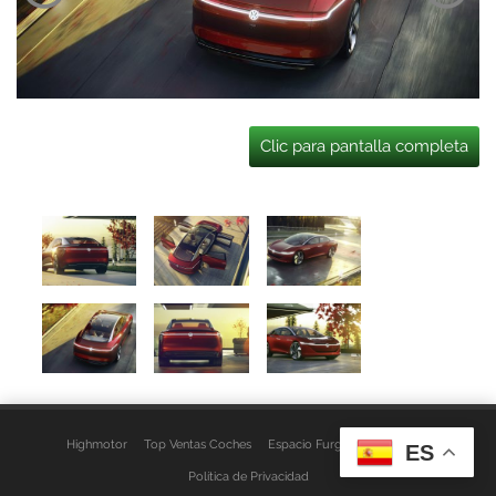
Clic para pantalla completa
Highmotor
Top Ventas Coches
Espacio Furgo
Aviso Legal
ES
Política de Privacidad