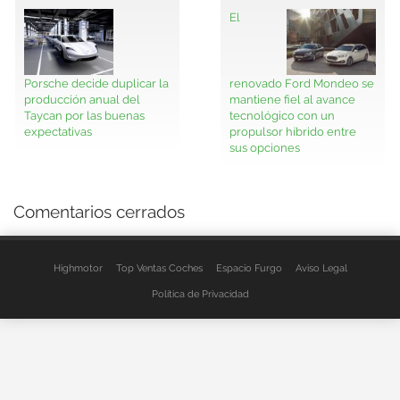
El
Porsche decide duplicar la
renovado Ford Mondeo se
producción anual del
mantiene fiel al avance
Taycan por las buenas
tecnológico con un
expectativas
propulsor híbrido entre
sus opciones
Comentarios cerrados
Highmotor
Top Ventas Coches
Espacio Furgo
Aviso Legal
Política de Privacidad