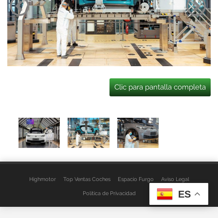
Clic para pantalla completa
Highmotor
Top Ventas Coches
Espacio Furgo
Aviso Legal
ES
Política de Privacidad