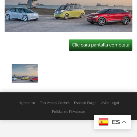
Clic para pantalla completa
Highmotor
Top Ventas Coches
Espacio Furgo
Aviso Legal
Política de Privacidad
ES