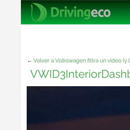
←
Volver a Volkswagen filtra un vídeo (y 
VWID3InteriorDash