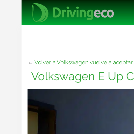
←
Volver a Volkswagen vuelve a aceptar 
Volkswagen E Up C