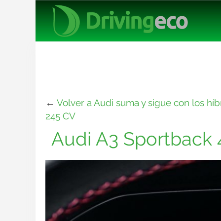
←
Volver a Audi suma y sigue con los hí
245 CV
Audi A3 Sportback 4