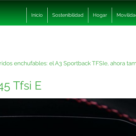
Inicio
Sostenibilidad
Hogar
Movilida
bridos enchufables: el A3 Sportback TFSIe, ahora ta
5 Tfsi E