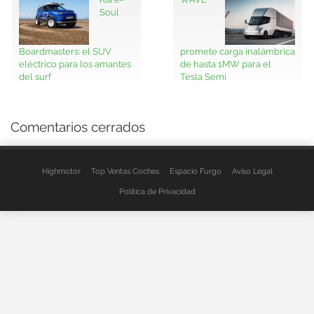
Soul
Boardmasters: el SUV
promete carga inalámbrica
eléctrico para los amantes
de hasta 1MW para el
del surf
Tesla Semi
Comentarios cerrados
Highmotor
Top Ventas Coches
Espacio Furgo
Aviso Legal
Política de Privacidad