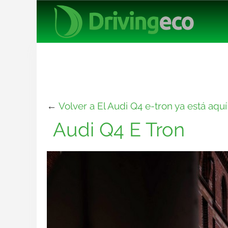
←
Volver a El Audi Q4 e-tron ya está aquí
Audi Q4 E Tron