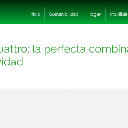
Inicio
Sostenibilidad
Hogar
Movilida
attro: la perfecta combin
vidad