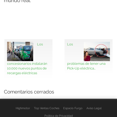
mundo real.
Los
Los
concesionarios instalarán
problemas de tener una
10.000 nuevos puntos de
Pick-Up eléctrica…
recargas eléctricas
Comentarios cerrados
Highmotor
Top Ventas Coches
Espacio Furgo
Aviso Legal
Política de Privacidad