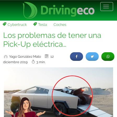
Desp
nave
Cybertruck
Tesla
Coches
Los problemas de tener una
Pick-Up eléctrica…
Yago González Mato
12
diciembre 2019
3 min.