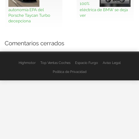
100%
autonomía EPA del
eléctrica de BMW se deja
Porsche Taycan Turbo
ver
decepciona
Comentarios cerrados
Highmotor
Top Ventas Coches
Espacio Furgo
Aviso Legal
Política de Privacidad